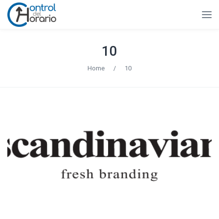
10
Home
/
10