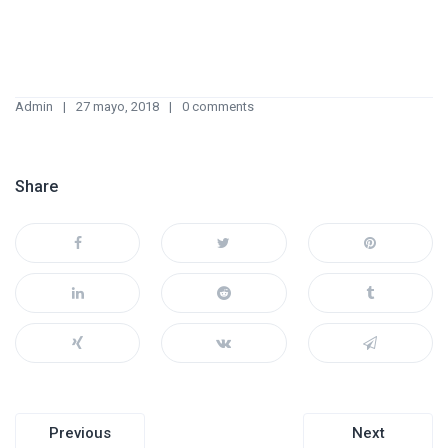
Admin
27 mayo, 2018
0 comments
Share
Navegación
Previous
Next