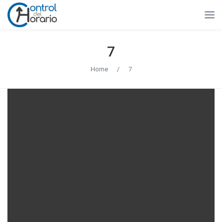
7
Home
/
7