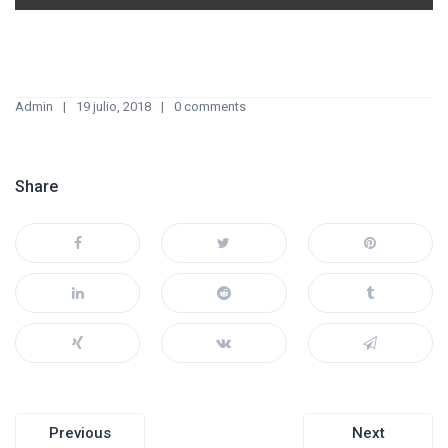
Admin
19 julio, 2018
0 comments
Share
Navegación
Previous
Next